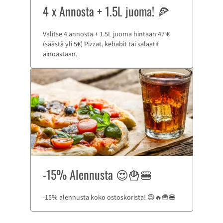
4 x Annosta + 1.5L juoma! 🍕
Valitse 4 annosta + 1.5L juoma hintaan 47 €
(säästä yli 5€) Pizzat, kebabit tai salaatit
ainoastaan.
-15% Alennusta 😍🍟🍔
-15% alennusta koko ostoskorista! 😍🔥🍟🍔