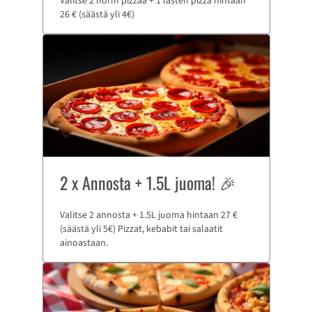
Valitse 2 norm pizzaa + 1 lasten pizza hintaan
26 € (säästä yli 4€)
2 x Annosta + 1.5L juoma! 🎉
Valitse 2 annosta + 1.5L juoma hintaan 27 €
(säästä yli 5€) Pizzat, kebabit tai salaatit
ainoastaan.