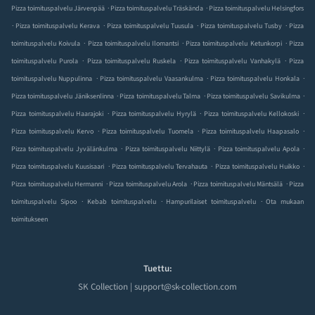
.
.
Pizza toimituspalvelu Järvenpää
Pizza toimituspalvelu Träskända
Pizza toimituspalvelu Helsingfors
.
.
.
.
Pizza toimituspalvelu Kerava
Pizza toimituspalvelu Tuusula
Pizza toimituspalvelu Tusby
Pizza
.
.
.
toimituspalvelu Koivula
Pizza toimituspalvelu Ilomantsi
Pizza toimituspalvelu Ketunkorpi
Pizza
.
.
.
toimituspalvelu Purola
Pizza toimituspalvelu Ruskela
Pizza toimituspalvelu Vanhakylä
Pizza
.
.
.
toimituspalvelu Nuppulinna
Pizza toimituspalvelu Vaasankulma
Pizza toimituspalvelu Honkala
.
.
.
Pizza toimituspalvelu Jäniksenlinna
Pizza toimituspalvelu Talma
Pizza toimituspalvelu Savikulma
.
.
.
Pizza toimituspalvelu Haarajoki
Pizza toimituspalvelu Hyrylä
Pizza toimituspalvelu Kellokoski
.
.
.
Pizza toimituspalvelu Kervo
Pizza toimituspalvelu Tuomela
Pizza toimituspalvelu Haapasalo
.
.
.
Pizza toimituspalvelu Jyvälänkulma
Pizza toimituspalvelu Niittylä
Pizza toimituspalvelu Apola
.
.
.
Pizza toimituspalvelu Kuusisaari
Pizza toimituspalvelu Tervahauta
Pizza toimituspalvelu Huikko
.
.
.
Pizza toimituspalvelu Hermanni
Pizza toimituspalvelu Arola
Pizza toimituspalvelu Mäntsälä
Pizza
.
.
.
toimituspalvelu Sipoo
Kebab toimituspalvelu
Hampurilaiset toimituspalvelu
Ota mukaan
toimitukseen
Tuettu:
SK Collection | support@sk-collection.com