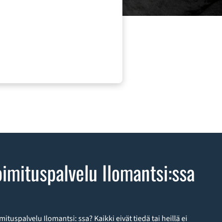
oimituspalvelu Ilomantsi:ssa
mituspalvelu Ilomantsi: ssa? Kaikki eivät tiedä tai heillä ei