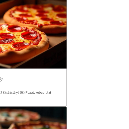
🎉
 € (säästä yli 5€) Pizzat, kebabit tai