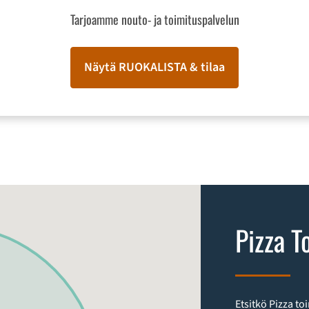
Tarjoamme nouto- ja toimituspalvelun
Näytä RUOKALISTA & tilaa
Pizza T
Etsitkö Pizza toi