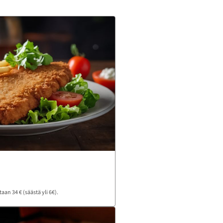
aan 34 € (säästä yli 6€).