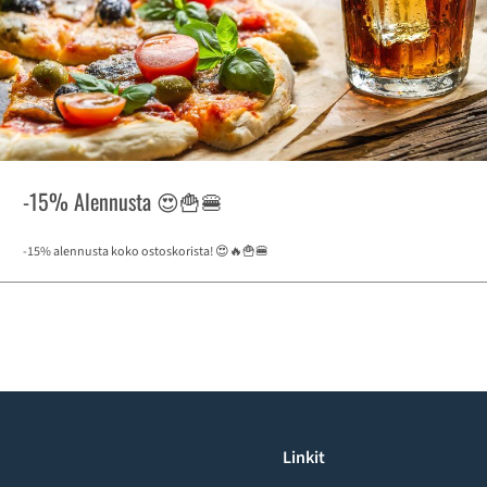
-15% Alennusta 😍🍟🍔
-15% alennusta koko ostoskorista! 😍🔥🍟🍔
Linkit