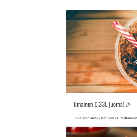
ilmainen 0.33L juoma! 🎉
Jokaiseen annokseen voit valita ilmaise