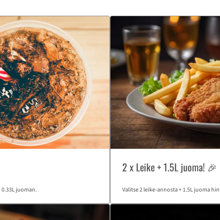
2 x Leike + 1.5L juoma! 🎉
n 0.33L juoman.
Valitse 2 leike-annosta + 1.5L juoma hint