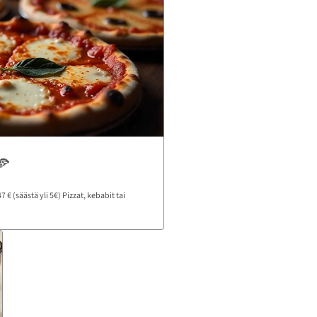
🍕
 € (säästä yli 5€) Pizzat, kebabit tai