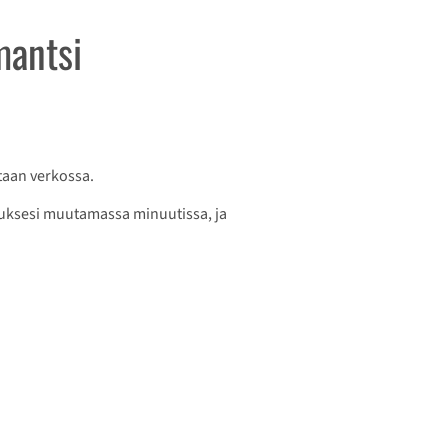
mantsi
taan verkossa.
lauksesi muutamassa minuutissa, ja