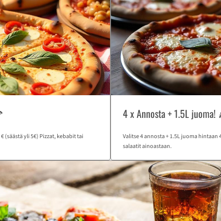

4 x Annosta + 1.5L juoma! 
 (säästä yli 5€) Pizzat, kebabit tai
Valitse 4 annosta + 1.5L juoma hintaan 47
salaatit ainoastaan.