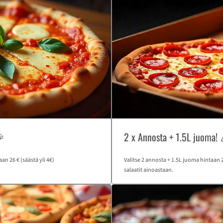
🎉
2 x Annosta + 1.5L juoma! 
aan 26 € (säästä yli 4€)
Valitse 2 annosta + 1.5L juoma hintaan 27
salaatit ainoastaan.