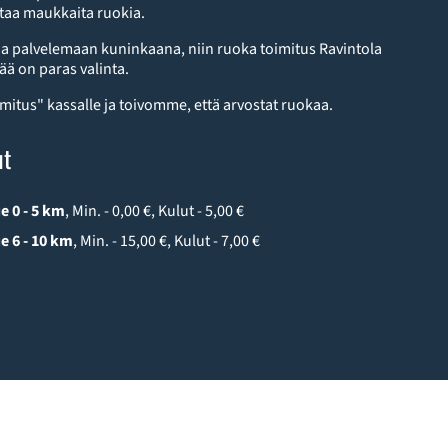
staa maukkaita ruokia.
a palvelemaan kuninkaana, niin ruoka toimitus Ravintola
ä on paras valinta.
imitus" kassalle ja toivomme, että arvostat ruokaa.
ut
e 0 - 5 km
, Min. - 0,00 €, Kulut - 5,00 €
e 6 - 10 km
, Min. - 15,00 €, Kulut - 7,00 €