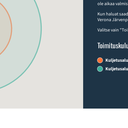
ole aikaa valmi
Kun haluat saad
Verona Järvenpä
Valitse vain "To
Toimituskul
Kuljetusalu
Kuljetusalu