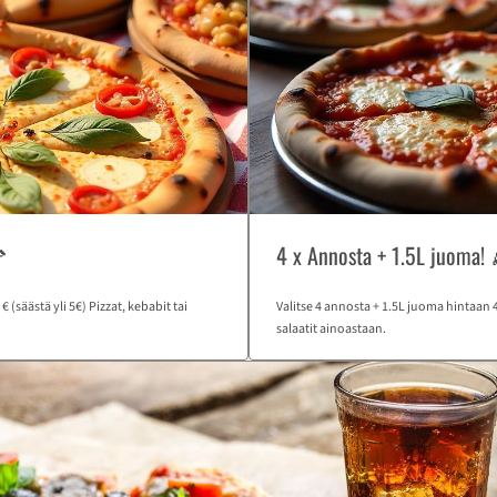

4 x Annosta + 1.5L juoma! 
 (säästä yli 5€) Pizzat, kebabit tai
Valitse 4 annosta + 1.5L juoma hintaan 47
salaatit ainoastaan.