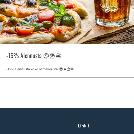
-15% Alennusta 😍🍟🍔
-15% alennusta koko ostoskorista! 😍🔥🍟🍔
Linkit