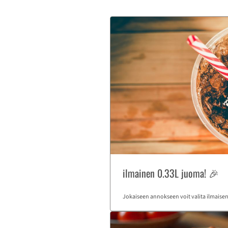
ilmainen 0.33L juoma! 🎉
Jokaiseen annokseen voit valita ilmaise