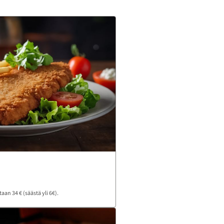
aan 34 € (säästä yli 6€).