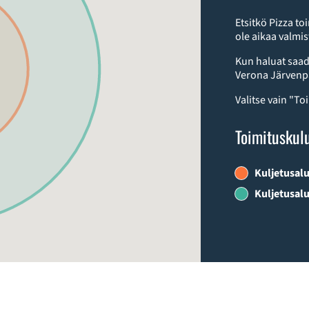
Etsitkö Pizza to
ole aikaa valmi
Kun haluat saad
Verona Järvenpä
Valitse vain "To
Toimituskul
Kuljetusalu
Kuljetusalu