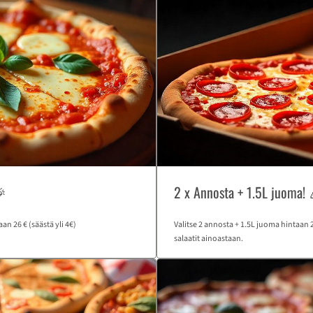
🎉
2 x Annosta + 1.5L juoma! 
aan 26 € (säästä yli 4€)
Valitse 2 annosta + 1.5L juoma hintaan 27
salaatit ainoastaan.