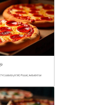
🎉
 € (säästä yli 5€) Pizzat, kebabit tai