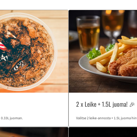
2 x Leike + 1.5L juoma! 🎉
n 0.33L juoman.
Valitse 2 leike-annosta + 1.5L juoma hint