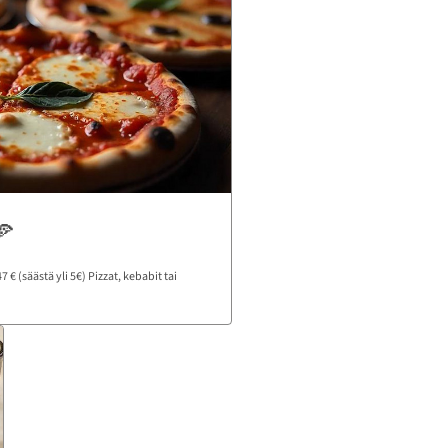
🍕
 € (säästä yli 5€) Pizzat, kebabit tai