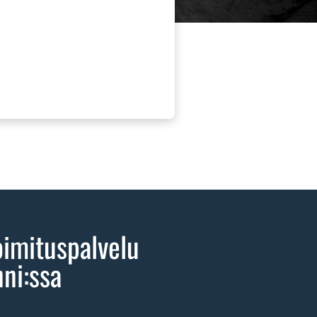
oimituspalvelu
ni:ssa